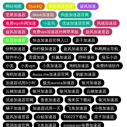
网站地图
QuickQ
旋风加速度器
旋风加速
坚果加速器
tiktok加速器
狗急加速器官网
免费vqn外网加速
小蓝鸟
优途加速器官网
风驰加速器
旋风加速器
免费vps加速器外网苹果版
旋风加速度器
快连加速器
快连加速器官网入口
原子加速器
快鸭加速器
快柠檬加速器
旋风加速度器
外网网址导航
软件中心
雷霆加速
狂飙加速器
哔咔漫画
瑞乐小说
小美
小美vpn
小美加速器
海鸥加速器
免费跨墙软件
海鸥加速器
ikuuu.me加速器官网
蚂蚁加速器
加速器试用3小时
极光aurora加速器
银河加速器
云梯加速器
银河加速器
银河加速器
云梯加速器
优途加速器官网
香蕉加速器
俺来买下载站
银河加速器
橘子加速器
加速器试用一天
飞鱼加速器
小熊加速器
旋风加速度器
白鲸加速器
T0023下载站
原子加速器
黑洞加速官网
飞鱼加速器
instagram免费加速器