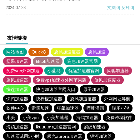
2024-07-28
支持
[0]
反对
[0]
友情链接
网站地图
QuickQ
旋风加速度器
旋风加速
坚果加速器
tiktok加速器
狗急加速器官网
免费vqn外网加速
小蓝鸟
优途加速器官网
风驰加速器
旋风加速器
免费vps加速器外网苹果版
旋风加速度器
快连加速器
快连加速器官网入口
原子加速器
快鸭加速器
快柠檬加速器
旋风加速度器
外网网址导航
软件中心
雷霆加速
狂飙加速器
哔咔漫画
瑞乐小说
小美
小美vpn
小美加速器
海鸥加速器
免费跨墙软件
海鸥加速器
ikuuu.me加速器官网
蚂蚁加速器
加速器试用3小时
极光aurora加速器
银河加速器