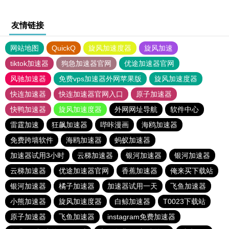
友情链接
网站地图
QuickQ
旋风加速度器
旋风加速
tiktok加速器
狗急加速器官网
优途加速器官网
风驰加速器
免费vps加速器外网苹果版
旋风加速度器
快连加速器
快连加速器官网入口
原子加速器
快鸭加速器
旋风加速度器
外网网址导航
软件中心
雷霆加速
狂飙加速器
哔咔漫画
海鸥加速器
免费跨墙软件
海鸥加速器
蚂蚁加速器
加速器试用3小时
云梯加速器
银河加速器
银河加速器
云梯加速器
优途加速器官网
香蕉加速器
俺来买下载站
银河加速器
橘子加速器
加速器试用一天
飞鱼加速器
小熊加速器
旋风加速度器
白鲸加速器
T0023下载站
原子加速器
飞鱼加速器
instagram免费加速器