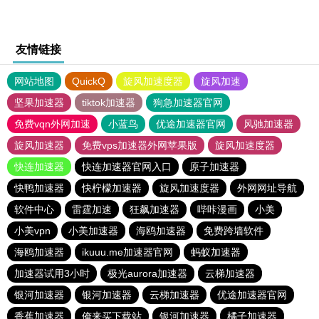
友情链接
网站地图
QuickQ
旋风加速度器
旋风加速
坚果加速器
tiktok加速器
狗急加速器官网
免费vqn外网加速
小蓝鸟
优途加速器官网
风驰加速器
旋风加速器
免费vps加速器外网苹果版
旋风加速度器
快连加速器
快连加速器官网入口
原子加速器
快鸭加速器
快柠檬加速器
旋风加速度器
外网网址导航
软件中心
雷霆加速
狂飙加速器
哔咔漫画
小美
小美vpn
小美加速器
海鸥加速器
免费跨墙软件
海鸥加速器
ikuuu.me加速器官网
蚂蚁加速器
加速器试用3小时
极光aurora加速器
云梯加速器
银河加速器
银河加速器
云梯加速器
优途加速器官网
香蕉加速器
俺来买下载站
银河加速器
橘子加速器