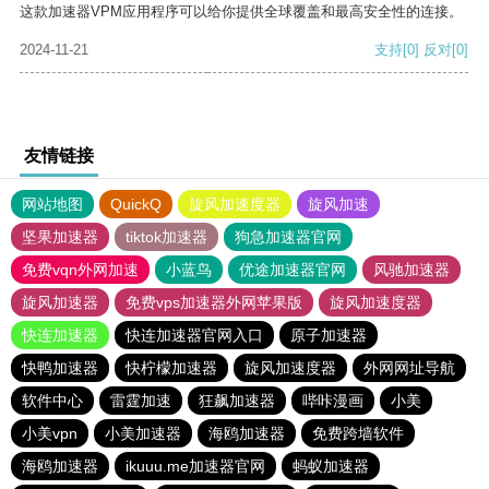
这款加速器VPM应用程序可以给你提供全球覆盖和最高安全性的连接。
2024-11-21
支持
[0]
反对
[0]
友情链接
网站地图
QuickQ
旋风加速度器
旋风加速
坚果加速器
tiktok加速器
狗急加速器官网
免费vqn外网加速
小蓝鸟
优途加速器官网
风驰加速器
旋风加速器
免费vps加速器外网苹果版
旋风加速度器
快连加速器
快连加速器官网入口
原子加速器
快鸭加速器
快柠檬加速器
旋风加速度器
外网网址导航
软件中心
雷霆加速
狂飙加速器
哔咔漫画
小美
小美vpn
小美加速器
海鸥加速器
免费跨墙软件
海鸥加速器
ikuuu.me加速器官网
蚂蚁加速器