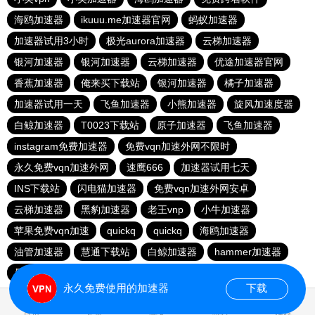
海鸥加速器
ikuuu.me加速器官网
蚂蚁加速器
加速器试用3小时
极光aurora加速器
云梯加速器
银河加速器
银河加速器
云梯加速器
优途加速器官网
香蕉加速器
俺来买下载站
银河加速器
橘子加速器
加速器试用一天
飞鱼加速器
小熊加速器
旋风加速度器
白鲸加速器
T0023下载站
原子加速器
飞鱼加速器
instagram免费加速器
免费vqn加速外网不限时
永久免费vqn加速外网
速鹰666
加速器试用七天
INS下载站
闪电猫加速器
免费vqn加速外网安卓
云梯加速器
黑豹加速器
老王vnp
小牛加速器
苹果免费vqn加速
quickq
quickq
海鸥加速器
油管加速器
慧通下载站
白鲸加速器
hammer加速器
暴雪加速器vp
猎豹加速器
永久免费使用的加速器
下载
0.108134s
首页
安卓
苹果
排行
推荐