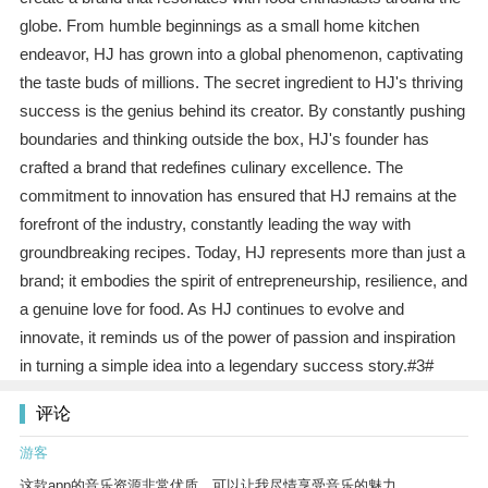
globe. From humble beginnings as a small home kitchen
endeavor, HJ has grown into a global phenomenon, captivating
the taste buds of millions. The secret ingredient to HJ's thriving
success is the genius behind its creator. By constantly pushing
boundaries and thinking outside the box, HJ's founder has
crafted a brand that redefines culinary excellence. The
commitment to innovation has ensured that HJ remains at the
forefront of the industry, constantly leading the way with
groundbreaking recipes. Today, HJ represents more than just a
brand; it embodies the spirit of entrepreneurship, resilience, and
a genuine love for food. As HJ continues to evolve and
innovate, it reminds us of the power of passion and inspiration
in turning a simple idea into a legendary success story.#3#
评论
游客
这款app的音乐资源非常优质，可以让我尽情享受音乐的魅力。