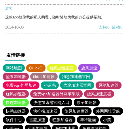
游客
这款app就像我的私人助理，随时随地为我的办公提供帮助。
2024-10-08
支持
[0]
反对
[0]
友情链接
网站地图
QuickQ
旋风加速度器
旋风加速
坚果加速器
tiktok加速器
狗急加速器官网
免费vqn外网加速
小蓝鸟
优途加速器官网
风驰加速器
旋风加速器
免费vps加速器外网苹果版
旋风加速度器
快连加速器
快连加速器官网入口
原子加速器
快鸭加速器
快柠檬加速器
旋风加速度器
外网网址导航
软件中心
雷霆加速
狂飙加速器
哔咔漫画
小美
小美vpn
小美加速器
海鸥加速器
免费跨墙软件