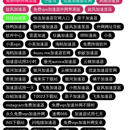
免费vqn外网加速
小蓝鸟
优途加速器官网
风驰加速器
旋风加速器
免费vps加速器外网苹果版
旋风加速度器
快连加速器
快连加速器官网入口
原子加速器
快鸭加速器
快柠檬加速器
旋风加速度器
外网网址导航
软件中心
雷霆加速
狂飙加速器
哔咔漫画
小美
小美vpn
小美加速器
海鸥加速器
免费跨墙软件
海鸥加速器
ikuuu.me加速器官网
蚂蚁加速器
加速器试用3小时
极光aurora加速器
云梯加速器
银河加速器
银河加速器
云梯加速器
优途加速器官网
香蕉加速器
俺来买下载站
银河加速器
橘子加速器
加速器试用一天
飞鱼加速器
小熊加速器
旋风加速度器
白鲸加速器
T0023下载站
原子加速器
飞鱼加速器
instagram免费加速器
免费vqn加速外网不限时
永久免费vqn加速外网
速鹰666
加速器试用七天
INS下载站
闪电猫加速器
免费vqn加速外网安卓