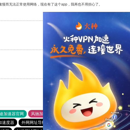
速慢而无法正常使用网络，现在有了这个app，我再也不用担心了。
支持
[0]
反对
[0]
支持
[0]
反对
[0]
支持
[0]
反对
[0]
途加速器官网
风驰加速器
旋风加速器
加速度器
外网网址导航
软件中心
雷霆加速
狂飙加速器