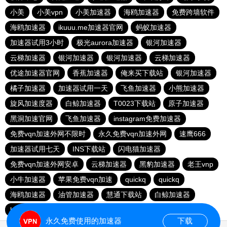
小美
小美vpn
小美加速器
海鸥加速器
免费跨墙软件
海鸥加速器
ikuuu.me加速器官网
蚂蚁加速器
加速器试用3小时
极光aurora加速器
银河加速器
云梯加速器
银河加速器
银河加速器
云梯加速器
优途加速器官网
香蕉加速器
俺来买下载站
银河加速器
橘子加速器
加速器试用一天
飞鱼加速器
小熊加速器
旋风加速度器
白鲸加速器
T0023下载站
原子加速器
黑洞加速官网
飞鱼加速器
instagram免费加速器
免费vqn加速外网不限时
永久免费vqn加速外网
速鹰666
加速器试用七天
INS下载站
闪电猫加速器
免费vqn加速外网安卓
云梯加速器
黑豹加速器
老王vnp
小牛加速器
苹果免费vqn加速
quickq
quickq
海鸥加速器
油管加速器
慧通下载站
白鲸加速器
hammer加速器
暴雪加速器vp
猎豹加速器
永久免费使用的加速器
下载