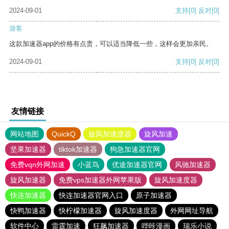
2024-09-01
支持
[0]
反对
[0]
游客
这款加速器app的价格有点贵，可以适当降低一些，这样会更加亲民。
2024-09-01
支持
[0]
反对
[0]
友情链接
网站地图
QuickQ
旋风加速度器
旋风加速
坚果加速器
tiktok加速器
狗急加速器官网
免费vqn外网加速
小蓝鸟
优途加速器官网
风驰加速器
旋风加速器
免费vps加速器外网苹果版
旋风加速度器
快连加速器
快连加速器官网入口
原子加速器
快鸭加速器
快柠檬加速器
旋风加速度器
外网网址导航
软件中心
雷霆加速
狂飙加速器
哔咔漫画
瑞乐小说