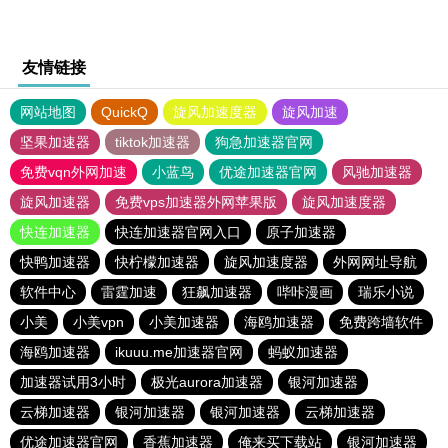
友情链接
网站地图
QuickQ
旋风加速度器
旋风加速
坚果加速器
tiktok加速器
狗急加速器官网
免费vqn外网加速
小蓝鸟
优途加速器官网
风驰加速器
旋风加速器
免费vps加速器外网苹果版
旋风加速度器
快连加速器
快连加速器官网入口
原子加速器
快鸭加速器
快柠檬加速器
旋风加速度器
外网网址导航
软件中心
雷霆加速
狂飙加速器
哔咔漫画
瑞乐小说
小美
小美vpn
小美加速器
海鸥加速器
免费跨墙软件
海鸥加速器
ikuuu.me加速器官网
蚂蚁加速器
加速器试用3小时
极光aurora加速器
银河加速器
云梯加速器
银河加速器
银河加速器
云梯加速器
优途加速器官网
香蕉加速器
俺来买下载站
银河加速器