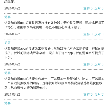
悉操作。
2024-08-22
支持
[0]
反对
[0]
游客
这款加速器app简直是居家旅行必备神器，无论是看视频、玩游戏还是工
作办公，都能畅享高速网络，再也不用担心网速卡顿了。
2024-08-22
支持
[0]
反对
[0]
游客
这款加速器app的加速效果非常好，玩游戏再也不会出现卡顿、掉线的情
况了。我以前玩游戏经常会输，现在有了这个app，我的游戏水平提升了
不少。
2024-08-22
支持
[0]
反对
[0]
游客
这款加速器app的功能有点单一，可以增加一些新功能。比如，可以增加
一个自动切换线路的功能，这样就可以根据网络情况自动选择最优的线
路，从而获得更好的加速效果。
2024-08-22
支持
[0]
反对
[0]
游客