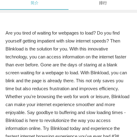
简介
排行
Are you tired of waiting for webpages to load? Do you find
yourself getting impatient with slow internet speeds? Then
Blinkload is the solution for you. With this innovative
technology, you can access information on the internet faster
than ever before. Gone are the days of staring at a blank
screen waiting for a webpage to load. With Blinkload, you can
blink and the page is already there. This not only saves you
time but also reduces frustration and improves efficiency.
Whether you're browsing the web for work or leisure, Blinkload
can make your internet experience smoother and more
enjoyable. Say goodbye to buffering and slow loading times -
Blinkload is here to revolutionize the way you access
information online. Try Blinkload today and experience the
fastest internet browsing experience you've ever had.#3#