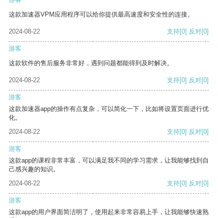
这款加速器VPM应用程序可以给你提供最高速度和安全性的连接。
2024-08-22
支持
[0]
反对
[0]
游客
这款软件的售后服务非常好，遇到问题都能得到及时解决。
2024-08-22
支持
[0]
反对
[0]
游客
这款加速器app的操作有点复杂，可以简化一下，比如将设置页面进行优
化。
2024-08-22
支持
[0]
反对
[0]
游客
这款app的课程非常丰富，可以满足我不同的学习需求，让我能够找到自
己感兴趣的知识。
2024-08-22
支持
[0]
反对
[0]
游客
这款app的用户界面简洁明了，使用起来非常容易上手，让我能够快速熟