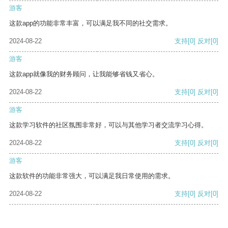
游客
这款app的功能非常丰富，可以满足我不同的社交需求。
2024-08-22
支持
[0]
反对
[0]
游客
这款app就像我的财务顾问，让我能够省钱又省心。
2024-08-22
支持
[0]
反对
[0]
游客
这款学习软件的社区氛围非常好，可以与其他学习者交流学习心得。
2024-08-22
支持
[0]
反对
[0]
游客
这款软件的功能非常强大，可以满足我日常使用的需求。
2024-08-22
支持
[0]
反对
[0]