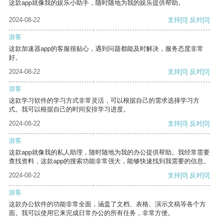
这款app就像我的娱乐小助手，随时随地为我的娱乐提供帮助。
2024-08-22
支持
[0]
反对
[0]
游客
这款加速器app的客服很贴心，遇到问题都能及时解决，服务态度非常
好。
2024-08-22
支持
[0]
反对
[0]
游客
这款学习软件的学习方式非常灵活，可以根据自己的需求选择学习方
式。我可以根据自己的时间安排学习进度。
2024-08-22
支持
[0]
反对
[0]
游客
这款app就像我的私人助理，随时随地为我的办公提供帮助。我经常需要
查找资料，这款app的搜索功能非常强大，能够快速找到我需要的信息。
2024-08-22
支持
[0]
反对
[0]
游客
这款办公软件的功能非常全面，涵盖了文档、表格、演示文稿等各个方
面。我可以使用它来完成日常办公的所有任务，非常方便。