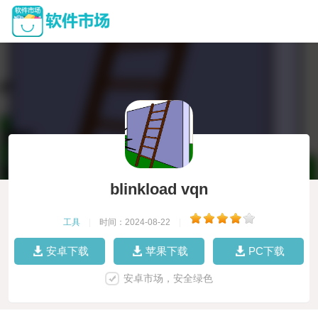
blinkload vqn
工具
|
时间：2024-08-22
|
安卓下载
苹果下载
PC下载
安卓市场，安全绿色