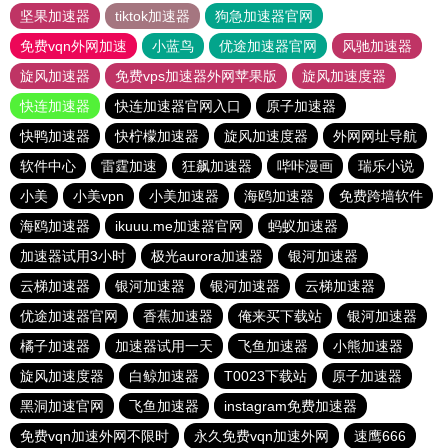
坚果加速器
tiktok加速器
狗急加速器官网
免费vqn外网加速
小蓝鸟
优途加速器官网
风驰加速器
旋风加速器
免费vps加速器外网苹果版
旋风加速度器
快连加速器
快连加速器官网入口
原子加速器
快鸭加速器
快柠檬加速器
旋风加速度器
外网网址导航
软件中心
雷霆加速
狂飙加速器
哔咔漫画
瑞乐小说
小美
小美vpn
小美加速器
海鸥加速器
免费跨墙软件
海鸥加速器
ikuuu.me加速器官网
蚂蚁加速器
加速器试用3小时
极光aurora加速器
银河加速器
云梯加速器
银河加速器
银河加速器
云梯加速器
优途加速器官网
香蕉加速器
俺来买下载站
银河加速器
橘子加速器
加速器试用一天
飞鱼加速器
小熊加速器
旋风加速度器
白鲸加速器
T0023下载站
原子加速器
黑洞加速官网
飞鱼加速器
instagram免费加速器
免费vqn加速外网不限时
永久免费vqn加速外网
速鹰666