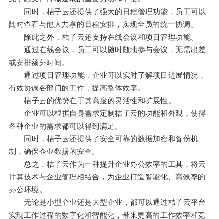
同时，桔子云还提供了强大的日程管理功能，员工可以
随时查看与他人共享的日程安排，实现全员的统一协调。
除此之外，桔子云还支持在线会议和项目管理功能。
通过在线会议，员工可以随时随地参与会议，无需出差
或安排额外时间。
通过项目管理功能，企业可以实时了解项目进展情况，
有效协调各部门的工作，提高整体效率。
桔子云的优势在于其高度的灵活性和扩展性。
企业可以根据自身需求定制桔子云的功能和外观，使得
各种企业的需求都可以得到满足。
同时，桔子云还提供了安全可靠的数据加密和备份机
制，确保企业数据的安全。
总之，桔子云作为一种提升企业办公效率的工具，将云
计算技术与企业管理相结合，为企业打造智能化、高效率的
办公环境。
无论是小型企业还是大型企业，都可以通过桔子云平台
实现工作过程的数字化和智能化，带来更高的工作效率和竞