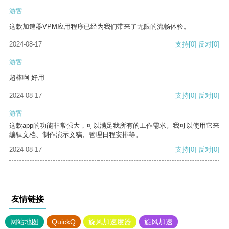
游客
这款加速器VPM应用程序已经为我们带来了无限的流畅体验。
2024-08-17
支持
[0]
反对
[0]
游客
超棒啊 好用
2024-08-17
支持
[0]
反对
[0]
游客
这款app的功能非常强大，可以满足我所有的工作需求。我可以使用它来
编辑文档、制作演示文稿、管理日程安排等。
2024-08-17
支持
[0]
反对
[0]
友情链接
网站地图
QuickQ
旋风加速度器
旋风加速