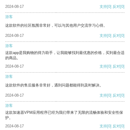
2024-08-17
支持
[0]
反对
[0]
游客
这款软件的社区氛围非常好，可以与其他用户交流学习心得。
2024-08-17
支持
[0]
反对
[0]
游客
这款app是我购物的得力助手，让我能够找到最优惠的价格，买到最合适
的商品。
2024-08-17
支持
[0]
反对
[0]
游客
这款软件的售后服务非常好，遇到问题都能得到及时解决。
2024-08-17
支持
[0]
反对
[0]
游客
这款加速器VPM应用程序已经为我们带来了无限的流畅体验和安全性保
护。
2024-08-17
支持
[0]
反对
[0]