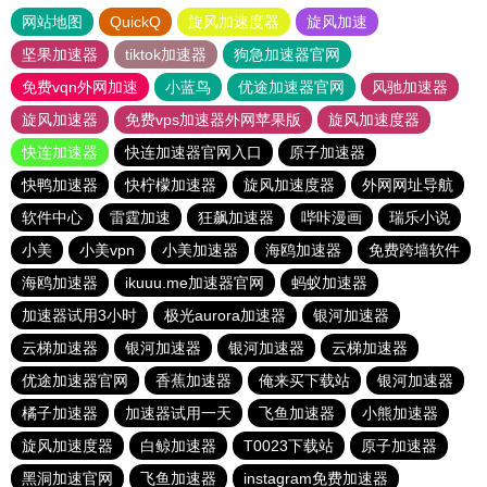
网站地图
QuickQ
旋风加速度器
旋风加速
坚果加速器
tiktok加速器
狗急加速器官网
免费vqn外网加速
小蓝鸟
优途加速器官网
风驰加速器
旋风加速器
免费vps加速器外网苹果版
旋风加速度器
快连加速器
快连加速器官网入口
原子加速器
快鸭加速器
快柠檬加速器
旋风加速度器
外网网址导航
软件中心
雷霆加速
狂飙加速器
哔咔漫画
瑞乐小说
小美
小美vpn
小美加速器
海鸥加速器
免费跨墙软件
海鸥加速器
ikuuu.me加速器官网
蚂蚁加速器
加速器试用3小时
极光aurora加速器
银河加速器
云梯加速器
银河加速器
银河加速器
云梯加速器
优途加速器官网
香蕉加速器
俺来买下载站
银河加速器
橘子加速器
加速器试用一天
飞鱼加速器
小熊加速器
旋风加速度器
白鲸加速器
T0023下载站
原子加速器
黑洞加速官网
飞鱼加速器
instagram免费加速器