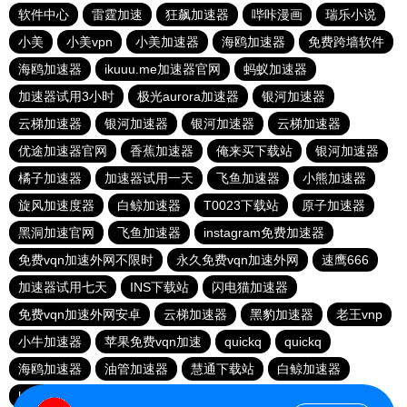
软件中心
雷霆加速
狂飙加速器
哔咔漫画
瑞乐小说
小美
小美vpn
小美加速器
海鸥加速器
免费跨墙软件
海鸥加速器
ikuuu.me加速器官网
蚂蚁加速器
加速器试用3小时
极光aurora加速器
银河加速器
云梯加速器
银河加速器
银河加速器
云梯加速器
优途加速器官网
香蕉加速器
俺来买下载站
银河加速器
橘子加速器
加速器试用一天
飞鱼加速器
小熊加速器
旋风加速度器
白鲸加速器
T0023下载站
原子加速器
黑洞加速官网
飞鱼加速器
instagram免费加速器
免费vqn加速外网不限时
永久免费vqn加速外网
速鹰666
加速器试用七天
INS下载站
闪电猫加速器
免费vqn加速外网安卓
云梯加速器
黑豹加速器
老王vnp
小牛加速器
苹果免费vqn加速
quickq
quickq
海鸥加速器
油管加速器
慧通下载站
白鲸加速器
hammer加速器
暴雪加速器vp
猎豹加速器