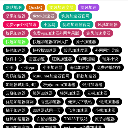
网站地图
QuickQ
旋风加速度器
旋风加速
坚果加速器
tiktok加速器
狗急加速器官网
免费vqn外网加速
小蓝鸟
优途加速器官网
风驰加速器
旋风加速器
免费vps加速器外网苹果版
旋风加速度器
快连加速器
快连加速器官网入口
原子加速器
快鸭加速器
快柠檬加速器
旋风加速度器
外网网址导航
软件中心
雷霆加速
狂飙加速器
哔咔漫画
瑞乐小说
小美
小美vpn
小美加速器
海鸥加速器
免费跨墙软件
海鸥加速器
ikuuu.me加速器官网
蚂蚁加速器
加速器试用3小时
极光aurora加速器
银河加速器
云梯加速器
银河加速器
银河加速器
云梯加速器
优途加速器官网
香蕉加速器
俺来买下载站
银河加速器
橘子加速器
加速器试用一天
飞鱼加速器
小熊加速器
旋风加速度器
白鲸加速器
T0023下载站
原子加速器
黑洞加速官网
飞鱼加速器
instagram免费加速器