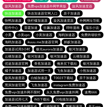
旋风加速器
免费vps加速器外网苹果版
旋风加速度器
快连加速器
快连加速器官网入口
原子加速器
快鸭加速器
快柠檬加速器
旋风加速度器
外网网址导航
软件中心
雷霆加速
狂飙加速器
哔咔漫画
瑞乐小说
小美
小美vpn
小美加速器
海鸥加速器
免费跨墙软件
海鸥加速器
ikuuu.me加速器官网
蚂蚁加速器
加速器试用3小时
极光aurora加速器
银河加速器
云梯加速器
银河加速器
银河加速器
云梯加速器
优途加速器官网
香蕉加速器
俺来买下载站
银河加速器
橘子加速器
加速器试用一天
飞鱼加速器
小熊加速器
旋风加速度器
白鲸加速器
T0023下载站
原子加速器
黑洞加速官网
飞鱼加速器
instagram免费加速器
免费vqn加速外网不限时
永久免费vqn加速外网
速鹰666
加速器试用七天
INS下载站
闪电猫加速器
免费vqn加速外网安卓
云梯加速器
黑豹加速器
老王vnp