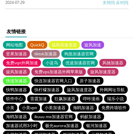
2024-07-29
支持
[0]
反对
[0]
友情链接
网站地图
QuickQ
旋风加速度器
旋风加速
坚果加速器
tiktok加速器
狗急加速器官网
免费vqn外网加速
小蓝鸟
优途加速器官网
风驰加速器
旋风加速器
免费vps加速器外网苹果版
旋风加速度器
快连加速器
快连加速器官网入口
原子加速器
快鸭加速器
快柠檬加速器
旋风加速度器
外网网址导航
软件中心
雷霆加速
狂飙加速器
哔咔漫画
瑞乐小说
小美
小美vpn
小美加速器
海鸥加速器
免费跨墙软件
海鸥加速器
ikuuu.me加速器官网
蚂蚁加速器
加速器试用3小时
极光aurora加速器
银河加速器