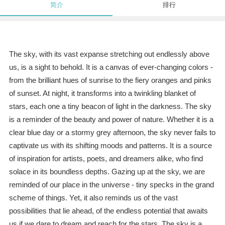
简介
排行
The sky, with its vast expanse stretching out endlessly above
us, is a sight to behold. It is a canvas of ever-changing colors -
from the brilliant hues of sunrise to the fiery oranges and pinks
of sunset. At night, it transforms into a twinkling blanket of
stars, each one a tiny beacon of light in the darkness. The sky
is a reminder of the beauty and power of nature. Whether it is a
clear blue day or a stormy grey afternoon, the sky never fails to
captivate us with its shifting moods and patterns. It is a source
of inspiration for artists, poets, and dreamers alike, who find
solace in its boundless depths. Gazing up at the sky, we are
reminded of our place in the universe - tiny specks in the grand
scheme of things. Yet, it also reminds us of the vast
possibilities that lie ahead, of the endless potential that awaits
us if we dare to dream and reach for the stars. The sky is a