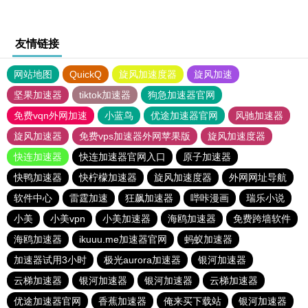
友情链接
网站地图
QuickQ
旋风加速度器
旋风加速
坚果加速器
tiktok加速器
狗急加速器官网
免费vqn外网加速
小蓝鸟
优途加速器官网
风驰加速器
旋风加速器
免费vps加速器外网苹果版
旋风加速度器
快连加速器
快连加速器官网入口
原子加速器
快鸭加速器
快柠檬加速器
旋风加速度器
外网网址导航
软件中心
雷霆加速
狂飙加速器
哔咔漫画
瑞乐小说
小美
小美vpn
小美加速器
海鸥加速器
免费跨墙软件
海鸥加速器
ikuuu.me加速器官网
蚂蚁加速器
加速器试用3小时
极光aurora加速器
银河加速器
云梯加速器
银河加速器
银河加速器
云梯加速器
优途加速器官网
香蕉加速器
俺来买下载站
银河加速器