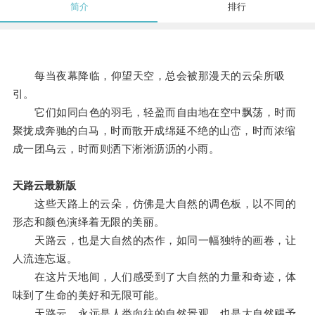
简介
排行
每当夜幕降临，仰望天空，总会被那漫天的云朵所吸
引。
它们如同白色的羽毛，轻盈而自由地在空中飘荡，时而
聚拢成奔驰的白马，时而散开成绵延不绝的山峦，时而浓缩
成一团乌云，时而则洒下淅淅沥沥的小雨。
天路云最新版
这些天路上的云朵，仿佛是大自然的调色板，以不同的
形态和颜色演绎着无限的美丽。
天路云，也是大自然的杰作，如同一幅独特的画卷，让
人流连忘返。
在这片天地间，人们感受到了大自然的力量和奇迹，体
味到了生命的美好和无限可能。
天路云，永远是人类向往的自然景观，也是大自然赐予