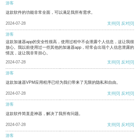
游客
这款软件的功能非常全面，可以满足我所有需求。
2024-07-28
支持
[0]
反对
[0]
游客
这款加速器app的安全性很高，使用过程中不会泄露个人信息，这让我很
放心。我以前使用过一些其他的加速器app，经常会出现个人信息泄露的
情况，这让我非常担心。
2024-07-28
支持
[0]
反对
[0]
游客
这款加速器VPM应用程序已经为我们带来了无限的隐私和自由。
2024-07-28
支持
[0]
反对
[0]
游客
这款软件简直是神器，解决了我所有问题。
2024-07-28
支持
[0]
反对
[0]
游客